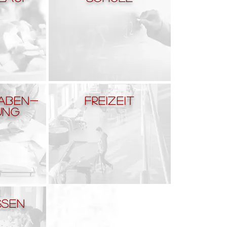
aben-
Freizeit
ung
ssen