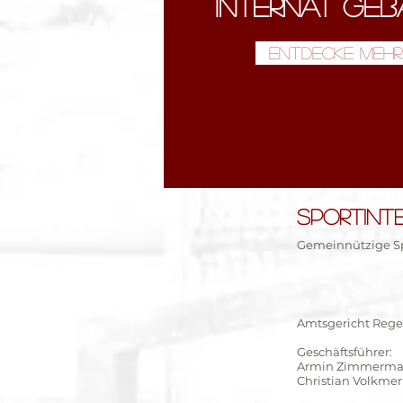
INTERNAT GE
Entdecke mehr
SPORTINT
Gemeinnützige S
Amtsgericht Reg
Geschäftsführer:
Armin Zimmerm
Christian Volkmer