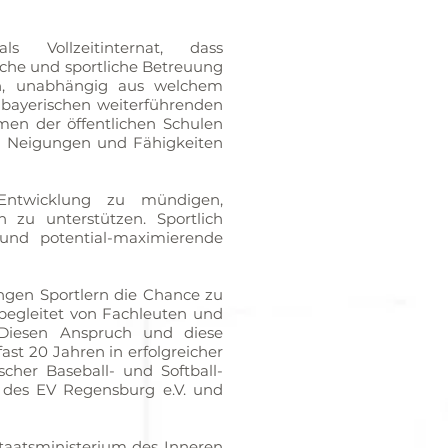
s Vollzeitinternat, dass
sche und sportliche Betreuung
ten, unabhängig aus welchem
 bayerischen weiterführenden
men der öffentlichen Schulen
en Neigungen und Fähigkeiten
 Entwicklung zu mündigen,
n zu unterstützen. Sportlich
e und potential-maximierende
ngen Sportlern die Chance zu
begleitet von Fachleuten und
 Diesen Anspruch und diese
ast 20 Jahren in erfolgreicher
her Baseball- und Softball-
n des EV Regensburg e.V. und
aatsministerium des Inneren