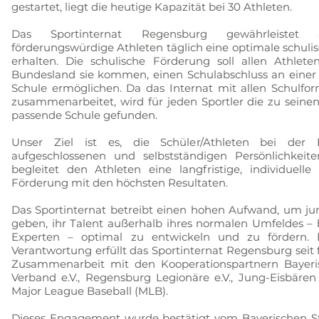
gestartet, liegt die heutige Kapazität bei 30 Athleten.
Das Sportinternat Regensburg gewährleistet al
förderungswürdige Athleten täglich eine optimale schuli
erhalten. Die schulische Förderung soll allen Athle
Bundesland sie kommen, einen Schulabschluss an einer
Schule ermöglichen. Da das Internat mit allen Schulfor
zusammenarbeitet, wird für jeden Sportler die zu sein
passende Schule gefunden.
Unser Ziel ist es, die Schüler/Athleten bei der
aufgeschlossenen und selbstständigen Persönlichkeite
begleitet den Athleten eine langfristige, individuell
Förderung mit den höchsten Resultaten.
Das Sportinternat betreibt einen hohen Aufwand, um ju
geben, ihr Talent außerhalb ihres normalen Umfeldes – 
Experten – optimal zu entwickeln und zu fördern.
Verantwortung erfüllt das Sportinternat Regensburg seit f
Zusammenarbeit mit den Kooperationspartnern Bayerisc
Verband e.V., Regensburg Legionäre e.V., Jung-Eisbäre
Major League Baseball (MLB).
Dieses Engagement wurde bestätigt vom Bayerischen St