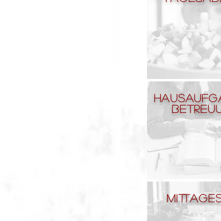
Hausaufg
betreu
mittage