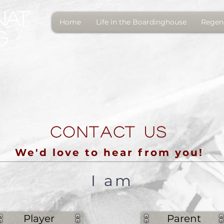
NAT
Home
Life in the Boardinghouse
Regen
G
CONTACT US
We'd love to hear from you!
I am
Player
Parent