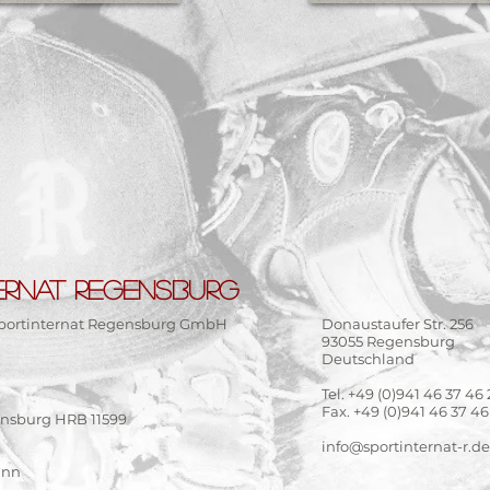
ERNAT REGENSBURG
portinternat Regensburg GmbH
Donaustaufer Str. 256
93055 Regensburg
Deutschland
Tel. +49 (0)941 46 37 46
Fax. +49 (0)941 46 37 46
ensburg HRB 11599
info@sportinternat-r.de
ann