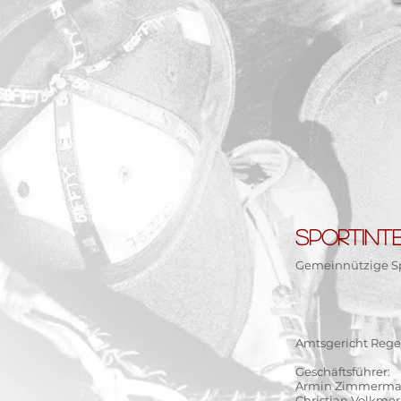
SPORTINT
Gemeinnützige S
Amtsgericht Reg
Geschäftsführer:
Armin Zimmerm
Christian Volkmer